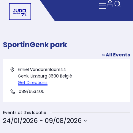
SportinGenk park
« All Events
Address
Emiel Vandorenlaan144
Genk
,
Limburg
3600
België
Get Directions
Phone
089/653400
Events at this locatie
24/01/2026
 - 
09/08/2026
Selecteer